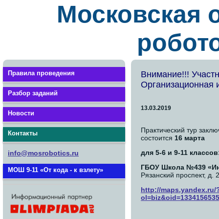
Московская 
робото
Правила проведения
Внимание!!! Участ
Организационная
Разбор заданий
13.03.2019
Новости
Практический тур закл
Контакты
состоится
16 марта
для 5-6 и 9-11 классов
info@mosrobotics.ru
ГБОУ Школа №439 «Ин
МОШ 9-11 «От кода - к взлету»
Рязанский проспект, д. 2
http://maps.yandex.ru/
ol=biz&oid=133415653