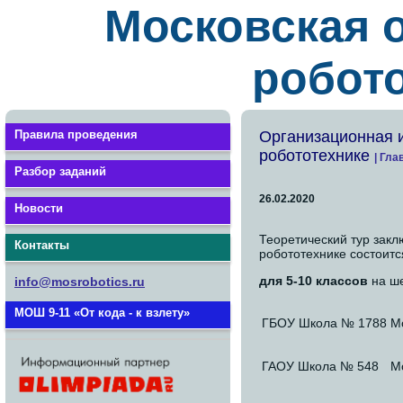
Московская 
робото
Правила проведения
Организационная 
робототехнике
| Гла
Разбор заданий
26.02.2020
Новости
Теоретический тур зак
Контакты
робототехнике состоит
для 5-10 классов
на ше
info@mosrobotics.ru
МОШ 9-11 «От кода - к взлету»
ГБОУ Школа № 1788
М
ГАОУ Школа № 548
Мо