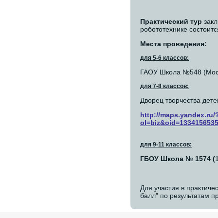
Практический тур
закл
робототехнике состоит
Места проведения:
для 5-6 классов:
ГАОУ Школа №548 (Москв
для 7-8 классов:
Дворец творчества детей
http://maps.yandex.ru/
ol=biz&oid=133415653
для 9-11 классов:
ГБОУ Школа № 1574 (
Для участия в практиче
балл" по результатам п