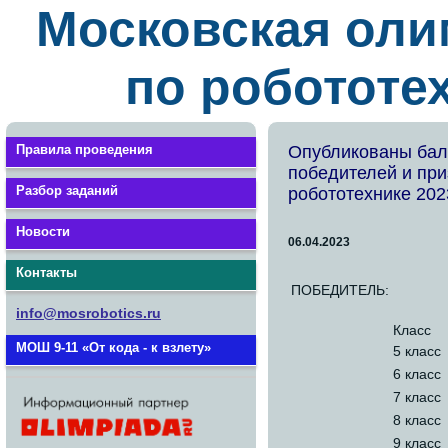
Московская оли
по робототе
Правила проведения
Опубликованы бал
победителей и пр
Разбор заданий
робототехнике 20
Новости
06.04.2023
Контакты
ПОБЕДИТЕЛЬ:
info@mosrobotics.ru
Класс
МОШ 9-11 «От кода - к взлету»
5 класс
6 класс
7 класс
8 класс
9 класс