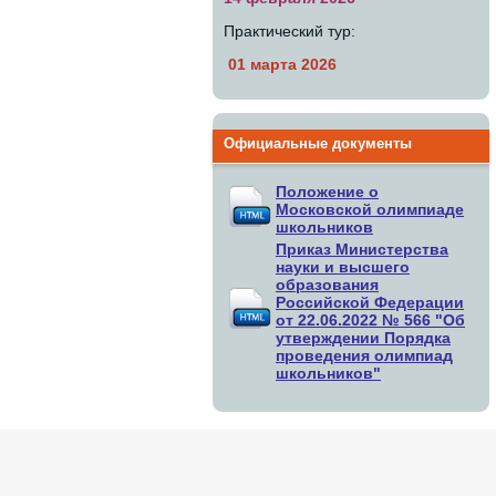
Практический тур:
01 марта 2026
Официальные документы
Положение о
Московской олимпиаде
школьников
Приказ Министерства
науки и высшего
образования
Российской Федерации
от 22.06.2022 № 566 "Об
утверждении Порядка
проведения олимпиад
школьников"