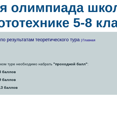
я олимпиада шко
ототехнике 5-8 кл
о результатам теоретического тура
| Главная
еском туре необходимо набрать
"проходной балл"
:
13 баллов
19 баллов
 13 баллов